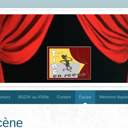
uniors
BUZAY au XVIIIe
Contact
Équipe
Mentions légal
cène