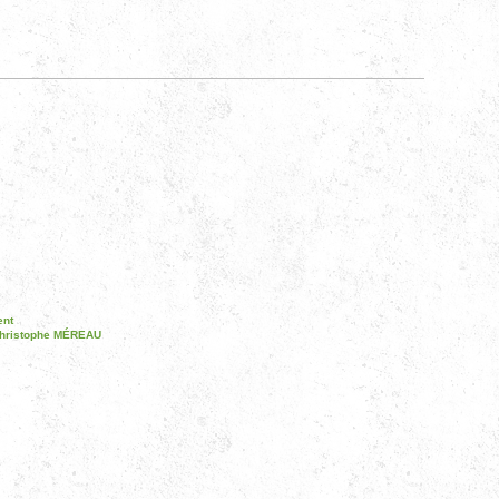
ent
hristophe MÉREAU