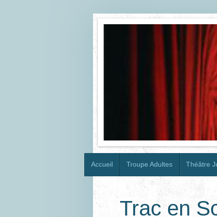
Accueil
Troupe Adultes
Théâtre J
Trac en S