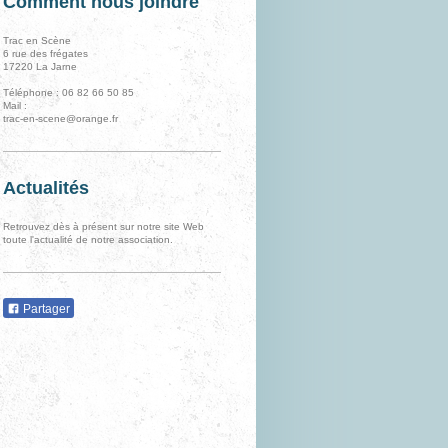
Comment nous joindre
Trac en Scène
6 rue des frégates
17220
La Jarne
Téléphone : 06 82 66 50 85
Mail :
trac-en-scene@orange.fr
Actualités
Retrouvez dès à présent sur notre site Web
toute l'actualité de notre association.
Partager